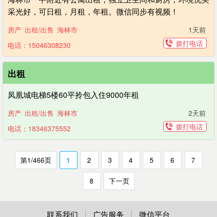
采光好，可日租，月租，年租。微信同步有视频！
房产
出租/出售
海林市
1天前
拨打电话
电话：15046308230
出租
凤凰城电梯5楼60平拎包入住9000年租
房产
出租/出售
海林市
2天前
拨打电话
电话：18346375552
第1/466页
1
2
3
4
5
6
7
8
下一页
联系我们
广告服务
微信平台