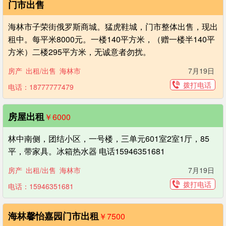
门市出售
海林市子荣街俄罗斯商城。猛虎鞋城，门市整体出售，现出
租中。每平米8000元。一楼140平方米，（赠一楼半140平
方米）二楼295平方米，无诚意者勿扰。
房产
出租/出售
海林市
7月19日
拨打电话
电话：18777777479
房屋出租
￥6000
林中南侧，团结小区，一号楼，三单元601室2室1厅，85
平，带家具。冰箱热水器 电话15946351681
房产
出租/出售
海林市
7月19日
拨打电话
电话：15946351681
海林馨怡嘉园门市出租
￥7500