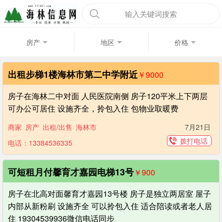
输入关键词搜索
房产
地区
价格
出租步梯1楼海林市第二中学附近
￥9000
房子在海林二中对面 人民医院南侧 房子120平米上下两层
可办公可居住 设施齐全，拎包入住 包物业取暖费
商家
房产
出租/出售
海林市
7月21日
拨打电话
电话：13384536335
可短租月付馨育才嘉园电梯13号
￥900
房子在北高对面馨育才嘉园13号楼 房子是独立两居室 屋子
内部从新粉刷 设施齐全 可以拎包入住 适合陪读或者老人居
住 19304539936微信电话同步