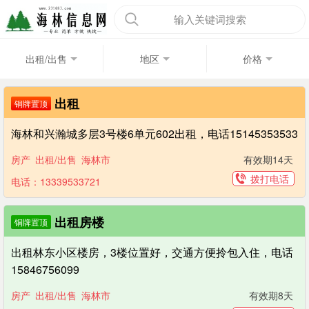
输入关键词搜索
出租/出售
地区
价格
出租
铜牌置顶
海林和兴瀚城多层3号楼6单元602出租，电话15145353533
房产
出租/出售
海林市
有效期14天
拨打电话
电话：13339533721
出租房楼
铜牌置顶
出租林东小区楼房，3楼位置好，交通方便拎包入住，电话
15846756099
房产
出租/出售
海林市
有效期8天