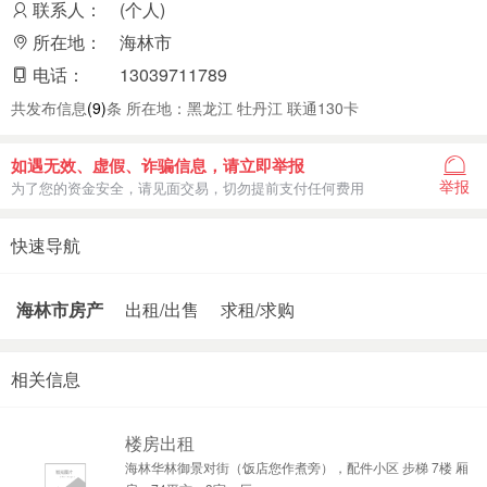
联系人：
(个人)
所在地：
海林市
电话：
13039711789
共发布信息
(9)
条 所在地：黑龙江 牡丹江 联通130卡
如遇无效、虚假、诈骗信息，请立即举报
举报
为了您的资金安全，请见面交易，切勿提前支付任何费用
快速导航
海林市房产
出租/出售
求租/求购
相关信息
楼房出租
海林华林御景对街（饭店您作煮旁），配件小区 步梯 7楼 厢