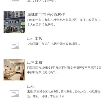
房。74平方，3室一厅..
海林市门市房位置极佳
超低价出售门市房. 位于海林市九鼎小区一期楼下.位置极佳.
本人自己的门市.房照..
出租出售
龙城国际门市 北门 人民公园市政府对面 ..
出售出租
丽海花园步梯6楼68平 安静不吵闹 冬季很暖夏季不潮湿 6层
中好房靠东门离北高二..
出租
出租.凤凰城小区电梯9楼，家电齐全，拎包入住，包取暖物
业。年租，月租，季度租均可..