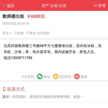
返回
房产 出租/出售
管理
教师楼出租
￥6000元
2025/6/22 20:54:10
评论 0
收藏
来自 大兴安岭
北高对面教师楼三号楼68平方七楼整体出租，室内有冰箱，洗
衣机，沙发，床，热水器等等。屋内设施齐全，拎包入住。
电话13039711789
分享到
微信
QQ空间
微博
联系方式
提示：
联系我时，请说明在海林信息网看到的，谢谢！