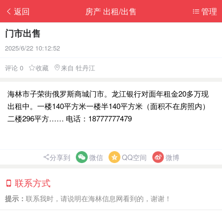
返回
房产 出租/出售
管理
门市出售
2025/6/22 10:12:52
评论 0
收藏
来自 牡丹江
海林市子荣街俄罗斯商城门市。龙江银行对面年租金20多万现
出租中。一楼140平方米一楼半140平方米（面积不在房照内）
二楼296平方…… 电话：18777777479
分享到
微信
QQ空间
微博
联系方式
提示：
联系我时，请说明在海林信息网看到的，谢谢！