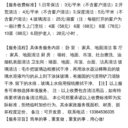
【服务收费标准】1.日常保洁： 3元/平米（不含窗户清洁）2.开
荒清洁： 4元/平米（不含窗户清洁）3.深度清洁：5元/平米（不
含窗户清洁）4.玻璃清洁： 25元/扇窗（注：每能打开的窗户为
一扇计费 5.上门烹饪： 4菜《58元》 6菜《68元》 8菜《78元》
10菜《88元》6.陪护老人： 28元/小时 。
【服务流程】具体务服务内容： 卧 室 ： 家具、地面清洁 客 厅
： 家具、地面清洁 厨 房 ： 墙砖、地面、吊顶、灶台擦洗、油
烟机表面清洁 卫生间：墙面、地面、吊顶、台面、洁具清洁 玻
璃清洁：毛巾把玻璃边框擦拭干净，再用涂水器沾稀释后的玻
璃水溶液均匀的从上到下涂抹玻璃，有顽固的污渍用铲刀清除
干净. 留下的水痕，玻璃上水痕用报纸擦拭干净。【注】以上服
务可单独选择单项服务。 注：以上收费包含清洁用品，如有特
殊要求请自备清洁用品。 本公司郑重承诺以上收费标准即为实
际标准，拒绝临时加价行为。其余家政服务视面积、材质、损
坏程度定价。 备注：可开发票 。 联系电话：13384536335
【服务宗旨】简单的事，重复做，重复的事，用心做!